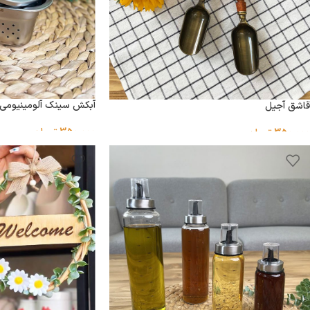
آبکش سینک آلومینیومی
قاشق آجیل
350,000
تومان
350,000
تومان