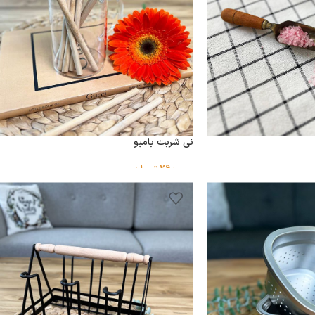
نی شربت بامبو
290,000
تومان