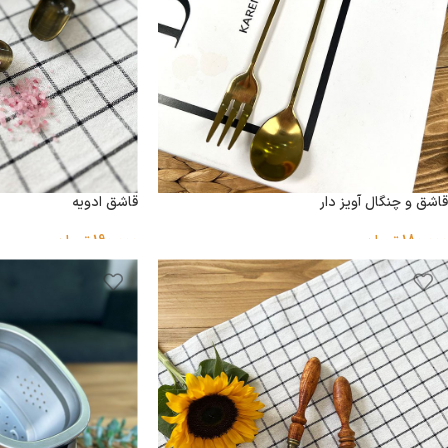
قاشق و چنگال آویز دار
قاشق ادویه
180,000
تومان
190,000
تومان