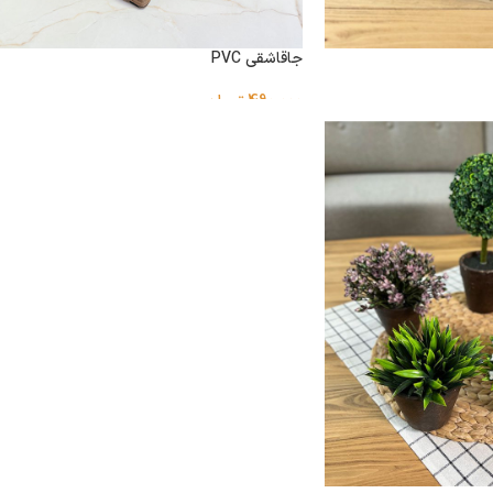
جاقاشقی PVC
490,000
تومان