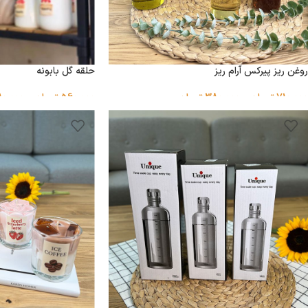
روغن ریز پیرکس آرام ریز
حلقه گل بابونه
710,000
تومان
–
380,000
تومان
560,000
تومان
–
10,000