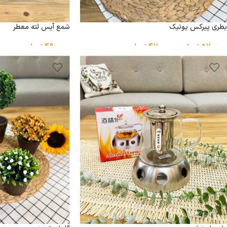
بطری پیرکس یونیک
شمع آیس لته معطر
570,000
تومان
–
470,000
تومان
490,000
تومان