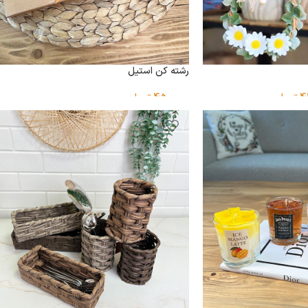
رشته کن استیل
4
تومان
450,000
تومان