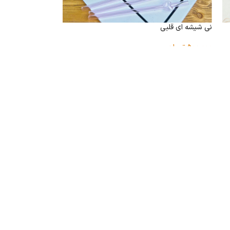
نی شیشه ای قلبی
500,000
تومان