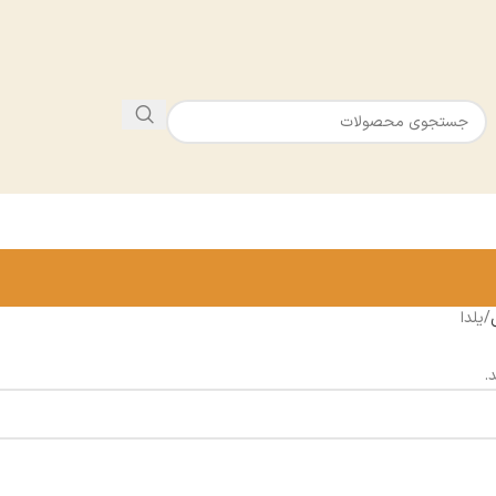
یلدا
.