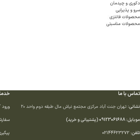
دكورى و چيدمان
سرو و پذيرايى
محصولات فانتزی
محصولات مناسبتی
تماس با ما
خدما
نشانی:
تهران جنت آباد مركزى مجتمع نياش مال طبقه دوم واحد ٢٠
ورود 
موبایل:
09123061688
(پشتیبانی و خرید)
سفارش
تلفن
:
02144623272
پیگیر