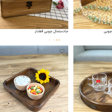
چوبی
جادستمال چوبى قفلدار
880,000
تومان