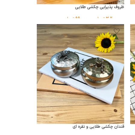
ظروف پذیرایی چکشی طلایی
3,200,000
تومان
–
990,000
تومان
قندان چکشی طلایی و نقره ای