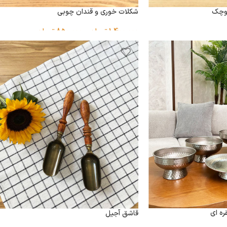
وچک
شکلات خوری و قندان چوبی
1,400,000
تومان
–
850,000
تومان
ه ای
قاشق آجیل