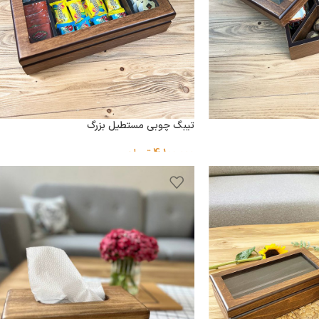
تیبگ چوبی مستطیل بزرگ
4,100,000
تومان