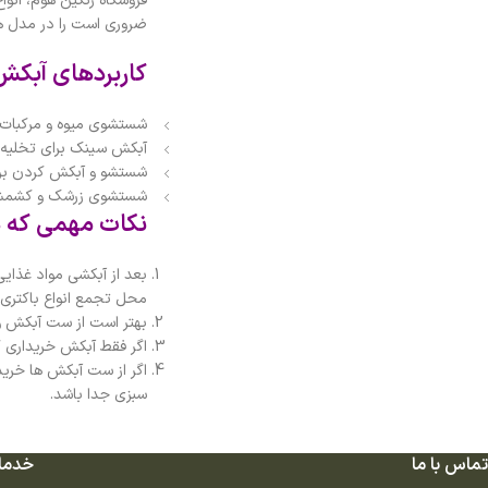
فروشگاه رنگین هوم، انوا
ضروری است را در مدل ها
کاربردهای آبکش
شستشوی میوه و مرکبات 
آبکش سینک برای تخلیه
شستشو و آبکش کردن برنج
شستشوی زرشک و کشمش و
نکات مهمی که هن
بعد از آبکشی مواد غذایی
محل تجمع انواع باکتری
بهتر است از ست آبکش و
اگر فقط آبکش خریداری ک
اگر از ست آبکش ها خرید
سبزی جدا باشد.
تماس با ما
خدما