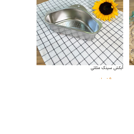
آبکش سینک مثلثی
600,000
تومان