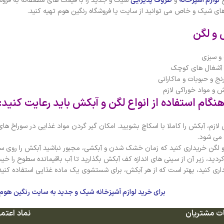
ع
لوازم آشپزخانه
و
ظروف پذیرایی
شیک و جدید را با قیمت های منصفانه به فروش م
ی شیک و خاص می توانید از سایت یا فروشگاه رنگین هوم تهیه کنید.
 و لگن
و سبزی
 آشغال های کوچک
 و حبوبات و ماکارانی
 مواد خوراکی لازم
گام استفاده از انواع لگن و آبکش باید رعایت کنید:
 لازم، آبکش را کاملا با اسکاچ بشویید. امکان گیر گردن مواد غذایی در سوراخ ه
 می شود.
 لگن خریداری کنید که زمان خشک شدن و آبکشی، مجبور نباشید آبکش را روی سط
ردید، زیر آن از سینی های اندازه کف آبکش بگذارید تا آب باقیمانده سطوح را خ
اری کنید، بهتر است که از هر آبکش، برای شستشوی یک ماده غذایی استفاده کن
برای خرید لوازم آشپزخانه شیک و جدید به سایت رنگین هوم 
ت مشتریان
نماد اعتما