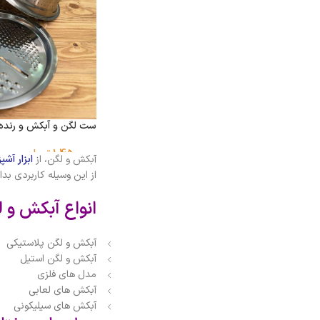
ست لگن و آبکش و رنده
1,450,000
تومان
آبكش و لگن، از
ابزار آشپ
از این وسیله کاربردی بدان
انواع آبکش و 
آبکش و لگن پلاستیکی
آبکش و لگن استیل
مدل های فلزی
آبکش های لعابی
آبکش های سیلیکونی