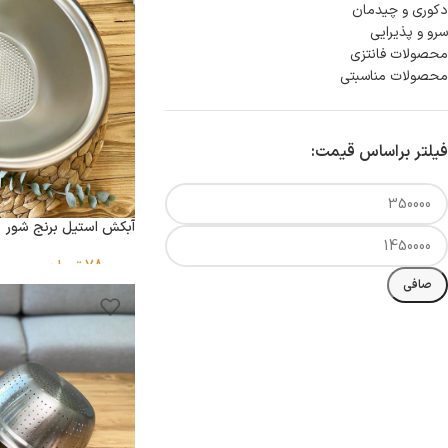
دكورى و چيدمان
سرو و پذيرايى
محصولات فانتزی
محصولات مناسبتی
فیلتر براساس قیمت:
آبکش استیل برنج شور
780,000
تومان
صافی