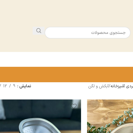
بردى آشپزخانه
آبكش و لگن
نمایش
9
12