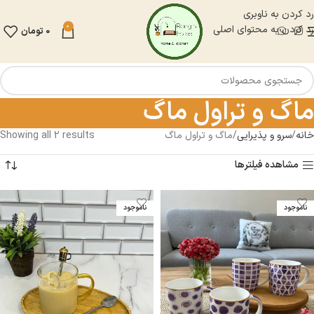
رد کردن به ناوبری
0
رد کردن به محتوای اصلی
0
تومان
ماگ و تراول ماگ
خانه
سرو و پذيرايى
ماگ و تراول ماگ
Showing all 2 results
مشاهده فیلترها
ناموجود
ناموجود