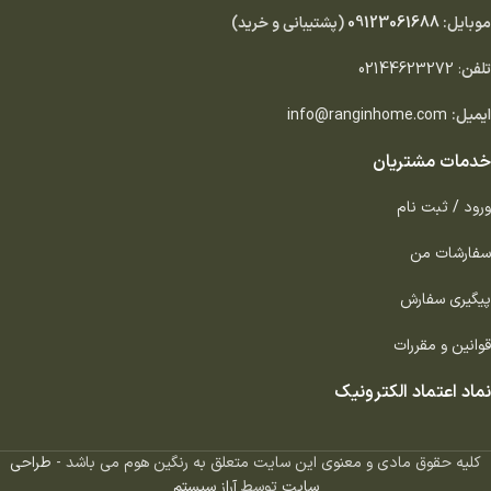
موبایل:
09123061688
(پشتیبانی و خرید)
تلفن
:
02144623272
ایمیل:
info@ranginhome.com
خدمات مشتریان
ورود / ثبت نام
سفارشات من
پیگیری سفارش
قوانین و مقررات
نماد اعتماد الکترونیک
کلیه حقوق مادی و معنوی این سایت متعلق به رنگین هوم می باشد -
طراحی
سایت
توسط
آراز سیستم