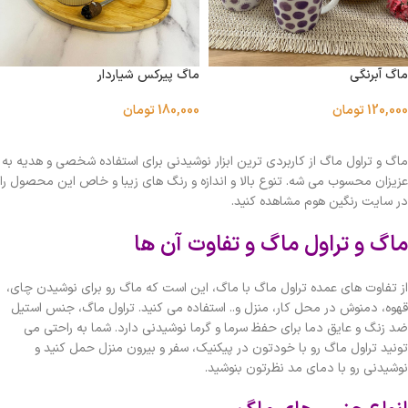
ماگ آبرنگى
ماگ پیرکس شیاردار
120,000
تومان
180,000
تومان
انتخاب گزینه ها
اطلاعات بیشتر
ماگ و تراول ماگ از کاربردی ترین ابزار نوشیدنی برای استفاده شخصی و هدیه به
عزیزان محسوب می شه. تنوع بالا و اندازه و رنگ های زیبا و خاص این محصول را
در سایت رنگین هوم مشاهده کنید.
ماگ و تراول ماگ و تفاوت آن ها
از تفاوت های عمده تراول ماگ با ماگ، این است که ماگ رو برای نوشیدن چای،
قهوه، دمنوش در محل کار، منزل و.. استفاده می کنید. تراول ماگ، جنس استیل
ضد زنگ و عایق دما برای حفظ سرما و گرما نوشیدنی دارد. شما به راحتی می
تونید تراول ماگ رو با خودتون در پیکنیک، سفر و بیرون منزل حمل کنید و
نوشیدنی رو با دمای مد نظرتون بنوشید.