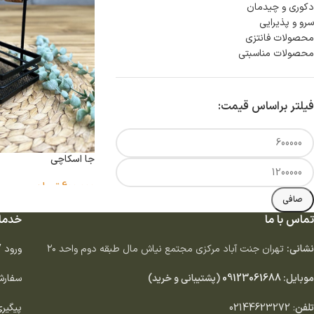
دكورى و چيدمان
سرو و پذيرايى
محصولات فانتزی
محصولات مناسبتی
فیلتر براساس قیمت:
جا اسکاچی
600,000
تومان
صافی
تماس با ما
خدما
نشانی:
تهران جنت آباد مركزى مجتمع نياش مال طبقه دوم واحد ٢٠
ورود 
موبایل:
09123061688
(پشتیبانی و خرید)
سفارش
تلفن
:
02144623272
پیگیر