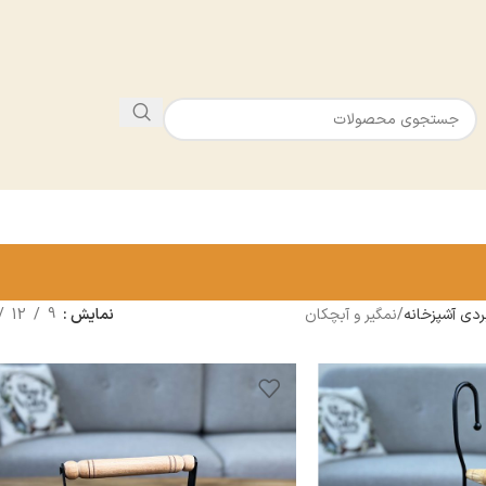
بردى آشپزخانه
نمگير و آبچكان
نمایش
9
12