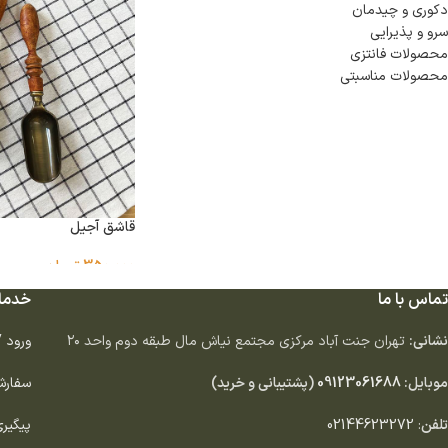
دكورى و چيدمان
سرو و پذيرايى
محصولات فانتزی
محصولات مناسبتی
قاشق آجیل
350,000
تومان
تماس با ما
خدما
نشانی:
تهران جنت آباد مركزى مجتمع نياش مال طبقه دوم واحد ٢٠
ورود 
موبایل:
09123061688
(پشتیبانی و خرید)
سفارش
تلفن
:
02144623272
پیگیر