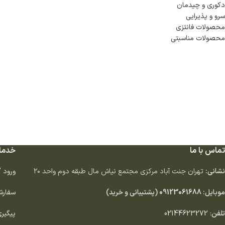
دكورى و چيدمان
سرو و پذيرايى
محصولات فانتزی
محصولات مناسبتی
تماس با ما
خدما
نشانی:
تهران جنت آباد مركزى مجتمع نياش مال طبقه دوم واحد ٢٠
ورود 
موبایل:
09123061688
(پشتیبانی و خرید)
سفارش
تلفن
:
02144623272
پیگیر