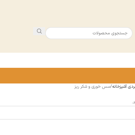
بردى آشپزخانه
سس خورى و شكر ريز
.