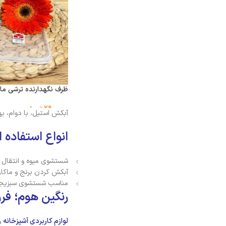
ظرف نگهدارنده ترشی مان
290,000
تومان
آبکش استیل، با دوام، ب
انواع استفاده 
شستشوی میوه و انتقال
آبکش کردن برنج و ماکار
مناسب شستشوی سبزیج
رنگین هوم؛ فر
لوازم کاربردی آشپزخانه
و