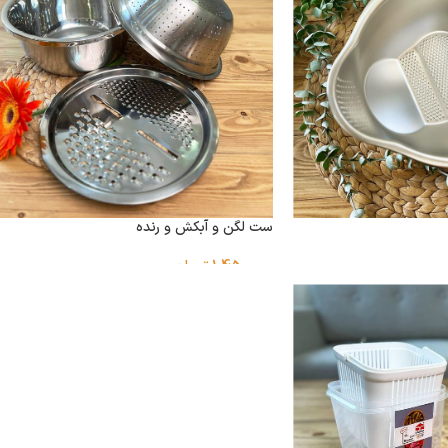
ست لگن و آبکش و رنده
1,450,000
تومان