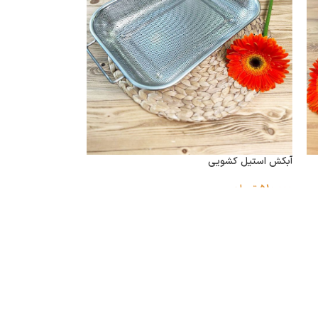
آبکش استیل کشویی
510,000
تومان