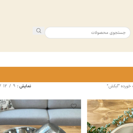
ورده “آبکش”
نمایش
9
12