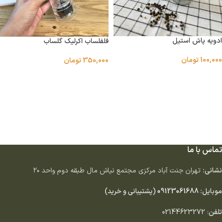
ادویه پاش استیل
فلفلساب اکرلیک گلساب
100,000
تومان
350,000
تومان
اطلاعات بیشتر
اطلاعات بیشتر
تماس با ما
نشانی:
تهران جنت آباد مركزى مجتمع نياش مال طبقه دوم واحد ٢٠
موبایل:
09123061688
(پشتیبانی و خرید)
تلفن
:
02144623272