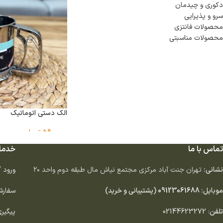
دكورى و چيدمان
سرو و پذيرايى
محصولات فانتزی
محصولات مناسبتی
الک دستی اتوماتیک
590,000
تومان
تماس با ما
خدما
نشانی:
تهران جنت آباد مركزى مجتمع نياش مال طبقه دوم واحد ٢٠
ورود 
موبایل:
09123061688
(پشتیبانی و خرید)
سفارش
تلفن
:
02144623272
پیگیر