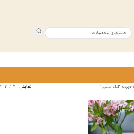
ورده “الک دستی”
نمایش
9
12