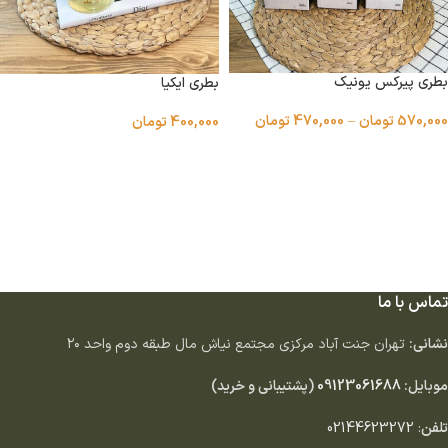
بطری پیرکس یونیک
بطری ایکیا
570,000
تومان
–
470,000
تومان
400,000
تومان
انتخاب گزینه ها
اطلاعات بیشتر
تماس با ما
نشانی:
تهران جنت آباد مركزى مجتمع نياش مال طبقه دوم واحد ٢٠
موبایل:
09123061688
(پشتیبانی و خرید)
تلفن
:
02144623272