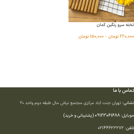
تخته سرو رنگین کمان
220,000
تومان
–
150,000
تومان
انتخاب گزینه ها
تماس با ما
نشانی:
تهران جنت آباد مركزى مجتمع نياش مال طبقه دوم واحد ٢٠
موبایل:
09123061688
(پشتیبانی و خرید)
تلفن
:
02144623272