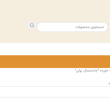
ورده “جادستمال رولی”
.