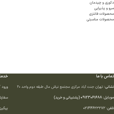
دكورى و چيدمان
سرو و پذيرايى
محصولات فانتزی
محصولات مناسبتی
تماس با ما
خدما
نشانی:
تهران جنت آباد مركزى مجتمع نياش مال طبقه دوم واحد ٢٠
ورود 
موبایل:
09123061688
(پشتیبانی و خرید)
سفارش
تلفن
:
02144623272
پیگیر