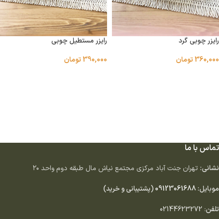
رایزر چوبی گرد
رایزر مستطیل چوبی
360,000
تومان
390,000
تومان
اطلاعات بیشتر
اطلاعات بیشتر
تماس با ما
نشانی:
تهران جنت آباد مركزى مجتمع نياش مال طبقه دوم واحد ٢٠
موبایل:
09123061688
(پشتیبانی و خرید)
تلفن
:
02144623272