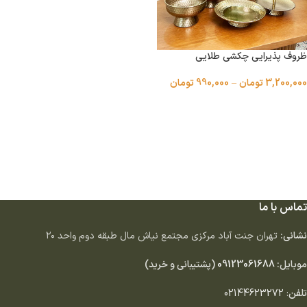
ظروف پذیرایی چکشی طلایی
3,200,000
تومان
–
990,000
تومان
انتخاب گزینه ها
تماس با ما
نشانی:
تهران جنت آباد مركزى مجتمع نياش مال طبقه دوم واحد ٢٠
موبایل:
09123061688
(پشتیبانی و خرید)
تلفن
:
02144623272