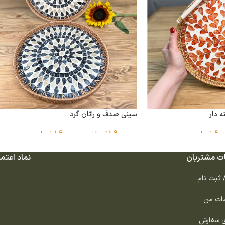
 دار
سینی صدف و راتان گرد
900
تومان
1,900,000
تومان
–
1,600,000
تومان
ت مشتریان
نماد اعتما
/ ثبت نام
ات من
ی سفارش