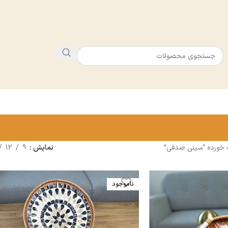
خورده “سینی صدفی”
نمایش
9
12
ناموجود