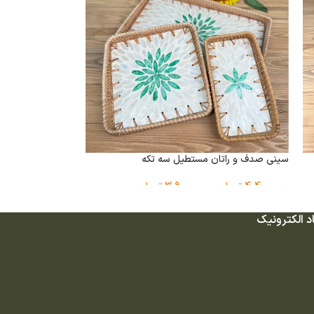
سینی صدف و راتان مستطیل سه تکه
4,400,000
تومان
–
3,900,000
تومان
د الکترونیک