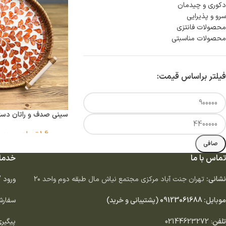
دكورى و چيدمان
سرو و پذيرايى
محصولات فانتزی
محصولات مناسبتی
فیلتر براساس قیمت:
سینی صدف و راتان دسته
1,600,000
تومان
–
,000
صافی
تماس با ما
خدما
نشانی:
تهران جنت آباد مركزى مجتمع نياش مال طبقه دوم واحد ٢٠
ورود 
موبایل:
09123061688
(پشتیبانی و خرید)
سفارش
تلفن
:
02144623272
پیگیر