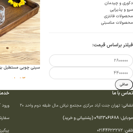
دكورى و چيدمان
سرو و پذيرايى
محصولات فانتزی
محصولات مناسبتی
فیلتر براساس قیمت:
سینی چوبی مستطیل بز
3,000,000
تومان
صافی
تماس با ما
خدما
نشانی:
تهران جنت آباد مركزى مجتمع نياش مال طبقه دوم واحد ٢٠
ورود 
موبایل:
09123061688
(پشتیبانی و خرید)
سفارش
تلفن
:
02144623272
پیگیر