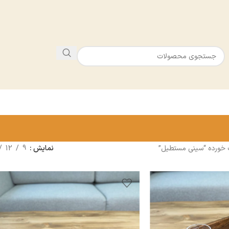
ورده “سینی مستطیل”
نمایش
9
12