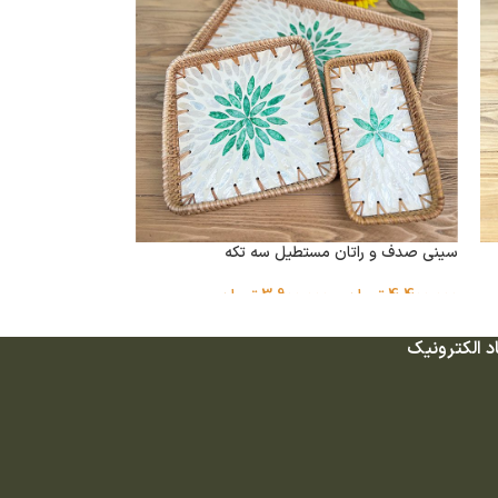
سینی صدف و راتان مستطیل سه تکه
4,400,000
تومان
–
3,900,000
تومان
د الکترونیک