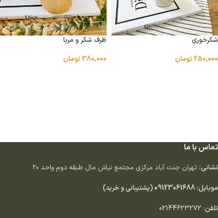
شکرخوری
ظرف شکر و مربا
250,000
تومان
380,000
تومان
اطلاعات بیشتر
اطلاعات بیشتر
تماس با ما
نشانی:
تهران جنت آباد مركزى مجتمع نياش مال طبقه دوم واحد ٢٠
موبایل:
09123061688
(پشتیبانی و خرید)
تلفن
:
02144623272