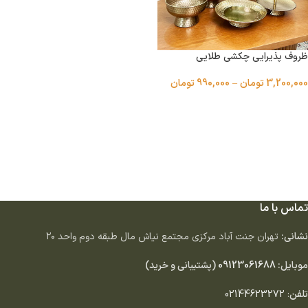
ظروف پذیرایی چکشی طلایی
3,200,000
تومان
–
990,000
تومان
انتخاب گزینه ها
تماس با ما
نشانی:
تهران جنت آباد مركزى مجتمع نياش مال طبقه دوم واحد ٢٠
موبایل:
09123061688
(پشتیبانی و خرید)
تلفن
:
02144623272