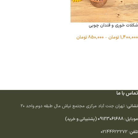
شکلات خوری و قندان چوبی
1,400,000
تومان
–
850,000
تومان
انتخاب گزینه ها
تماس با ما
نشانی:
تهران جنت آباد مركزى مجتمع نياش مال طبقه دوم واحد ٢٠
موبایل:
09123061688
(پشتیبانی و خرید)
تلفن
:
02144623272