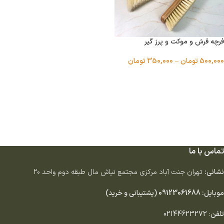
فرچه فرش و موکت و پرز گیر
500,000
تومان
–
350,000
تومان
انتخاب گزینه ها
تماس با ما
نشانی:
تهران جنت آباد مركزى مجتمع نياش مال طبقه دوم واحد ٢٠
موبایل:
09123061688
(پشتیبانی و خرید)
تلفن
:
02144623272