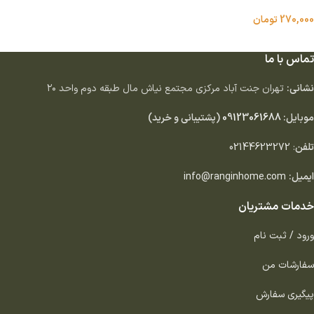
270,000
تومان
اطلاعات بیشتر
تماس با ما
نشانی:
تهران جنت آباد مركزى مجتمع نياش مال طبقه دوم واحد ٢٠
موبایل:
09123061688
(پشتیبانی و خرید)
تلفن
:
02144623272
ایمیل:
info@ranginhome.com
خدمات مشتریان
ورود / ثبت نام
سفارشات من
پیگیری سفارش