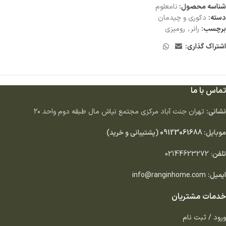
شناسه محصول:
نامعلوم
دسته:
دكورى و چيدمان
برچسب:
رانر
,
رومیزی
اشتراک گذاری:
تماس با ما
نشانی:
تهران جنت آباد مركزى مجتمع نياش مال طبقه دوم واحد ٢٠
موبایل:
09123061688
(پشتیبانی و خرید)
تلفن
:
02144623272
ایمیل:
info@ranginhome.com
خدمات مشتریان
ورود / ثبت نام