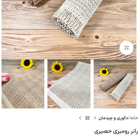
بزرگنمایی تصویر
خانه
دكورى و چيدمان
رانر رومیزی حصیری