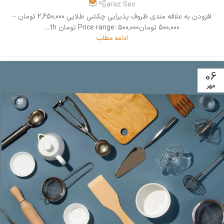
0
araz Seo
افزودن به علاقه مندی ظروف پذیرایی چکشی طلایی 2,650,000 تومان –
500,000 تومانPrice range: 500,000 تومان th...
ادامه مطلب
06
مهر