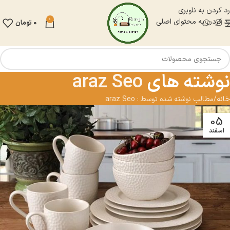
رد کردن به ناوبری
0
رد کردن به محتوای اصلی
0
تومان
نوشته های
araz Seo
خانه
مطالب نوشته شده توسط : araz Seo
05
اسفند