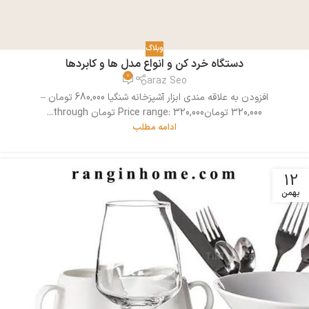
وبلاگ
دستگاه خرد کن و انواع مدل ها و کابردها
0
araz Seo
افزودن به علاقه مندی ابزار آشپزخانه شنگیا 680,000 تومان –
320,000 تومانPrice range: 320,000 تومان through...
ادامه مطلب
12
بهمن