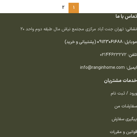
2
1
تماس با ما
نشانی:
تهران جنت آباد مركزى مجتمع نياش مال طبقه دوم واحد ٢٠
موبایل:
09123061688
(پشتیبانی و خرید)
تلفن
:
02144623272
ایمیل:
info@ranginhome.com
خدمات مشتریان
ورود / ثبت نام
سفارشات من
پیگیری سفارش
قوانین و مقررات