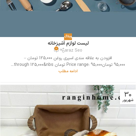
وبلاگ
لیست لوازم آشپزخانه
0
araz Seo
افزودن به علاقه مندی اسپری روغن 125,000 تومان –
95,000 تومانPrice range: 95,000 تومان through 125,000&nbs...
ادامه مطلب
30
شهریور