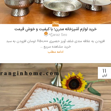
وبلاگ
خرید لوازم آشپزخانه مدرن؛ با کیفیت و خوش قیمت
0
araz Seo
افزودن به علاقه مندی شلف آویز حصیری 850,000 تومان افزودن به سبد
خرید مشاهده سریع ...
ادامه مطلب
11
آبان