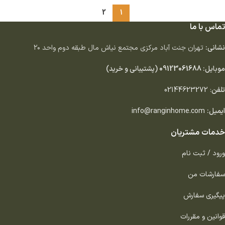
2
1
تماس با ما
نشانی:
تهران جنت آباد مركزى مجتمع نياش مال طبقه دوم واحد ٢٠
موبایل:
09123061688
(پشتیبانی و خرید)
تلفن
:
02144623272
ایمیل:
info@ranginhome.com
خدمات مشتریان
ورود / ثبت نام
سفارشات من
پیگیری سفارش
قوانین و مقررات