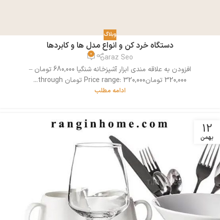
وبلاگ
دستگاه خرد کن و انواع مدل ها و کابردها
0
araz Seo
افزودن به علاقه مندی ابزار آشپزخانه شنگیا 680,000 تومان –
320,000 تومانPrice range: 320,000 تومان through...
ادامه مطلب
12
بهمن