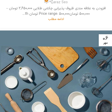
0
araz Seo
افزودن به علاقه مندی ظروف پذیرایی چکشی طلایی 2,650,000 تومان –
500,000 تومانPrice range: 500,000 تومان th...
ادامه مطلب
06
مهر