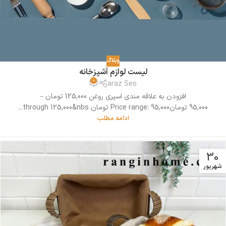
وبلاگ
لیست لوازم آشپزخانه
0
araz Seo
افزودن به علاقه مندی اسپری روغن 125,000 تومان –
95,000 تومانPrice range: 95,000 تومان through 125,000&nbs...
ادامه مطلب
30
شهریور