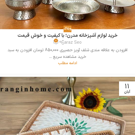
وبلاگ
خرید لوازم آشپزخانه مدرن؛ با کیفیت و خوش قیمت
0
araz Seo
افزودن به علاقه مندی شلف آویز حصیری 850,000 تومان افزودن به سبد
خرید مشاهده سریع ...
ادامه مطلب
11
آبان