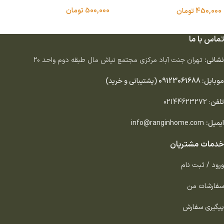
500,000
تومان
450,000
تومان
انتخاب گزینه ها
افزودن به سبد خرید
تماس با ما
نشانی:
تهران جنت آباد مركزى مجتمع نياش مال طبقه دوم واحد ٢٠
موبایل:
09123061688
(پشتیبانی و خرید)
تلفن
:
02144623272
ایمیل:
info@ranginhome.com
خدمات مشتریان
ورود / ثبت نام
سفارشات من
پیگیری سفارش