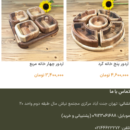
اردور پنج خانه گرد
اردور چهار خانه مربع
4,600,000
تومان
3,400,000
تومان
افزودن به سبد خرید
افزودن به سبد خرید
تماس با ما
نشانی:
تهران جنت آباد مركزى مجتمع نياش مال طبقه دوم واحد ٢٠
موبایل:
09123061688
(پشتیبانی و خرید)
تلفن
:
02144623272