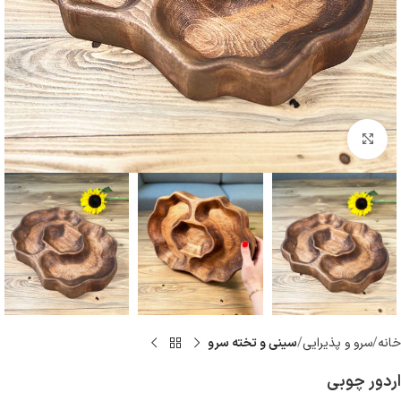
بزرگنمایی تصویر
خانه
سرو و پذيرايى
سينى و تخته سرو
اردور چوبی