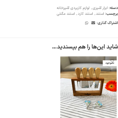
دسته:
ابزار آشپزى
,
لوازم كاربردى آشپزخانه
برچسب:
استند
,
استند کارد
,
استند مگنتی
اشتراک گذاری:
شاید این‌ها را هم بپسندید…
ناموجود