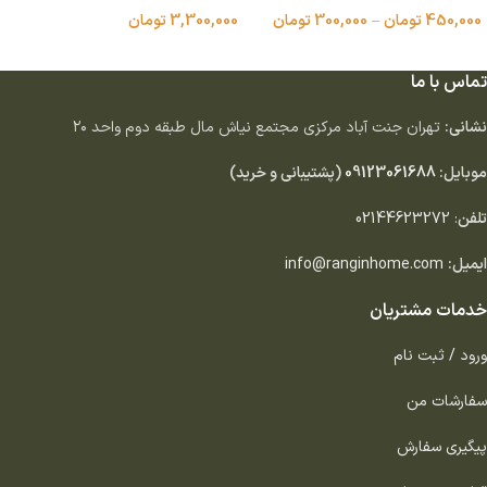
3,300,000
تومان
450,000
تومان
–
300,000
تومان
افزودن به سبد خرید
انتخاب گزینه ها
تماس با ما
نشانی:
تهران جنت آباد مركزى مجتمع نياش مال طبقه دوم واحد ٢٠
موبایل:
09123061688
(پشتیبانی و خرید)
تلفن
:
02144623272
ایمیل:
info@ranginhome.com
خدمات مشتریان
ورود / ثبت نام
سفارشات من
پیگیری سفارش