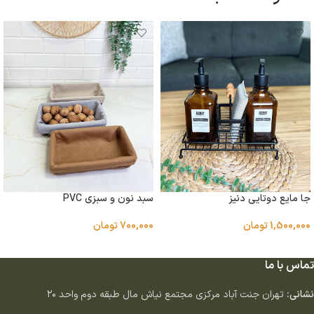
جا مایع دوتایی دنیز
سبد نون و سبزی PVC
1,500,000
تومان
700,000
تومان
افزودن به سبد خرید
انتخاب گزینه ها
تماس با ما
نشانی:
تهران جنت آباد مركزى مجتمع نياش مال طبقه دوم واحد ٢٠