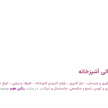
تی آشپزخانه
وری و چیدمان
،،
ابزار آشپزی
،،
لوازم کاربردی آشپزخانه
،،
ظروف پذیرایی
،، انواع
ن
زی و کوسن
،
شمع و جاشمعی
،
جادستمال و تیبگ
و.. در سایت
رنگین هوم
موجود 