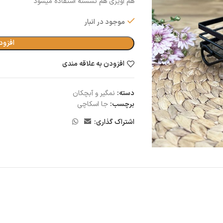
هم آویزی هم نشسته استفاده میشود
موجود در انبار
افزود
افزودن به علاقه مندی
دسته:
نمگير و آبچكان
برچسب:
جا اسکاچی
اشتراک گذاری: