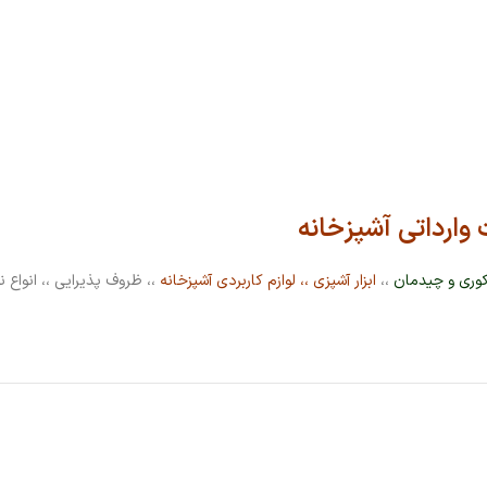
وارداتی آشپزخانه
وری و چیدمان
،،
ابزار آشپزی
،،
لوازم کاربردی آشپزخانه
،، ظروف پذیرایی ،، انواع ن