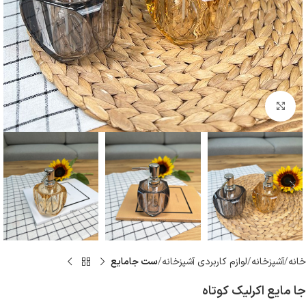
بزرگنمایی تصویر
خانه
آشپزخانه
لوازم كاربردى آشپزخانه
ست جامایع
جا مایع اکرلیک کوتاه