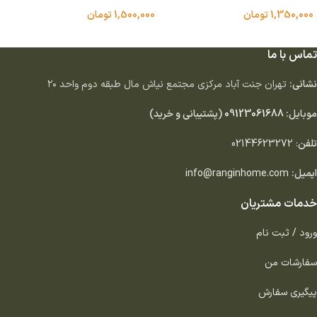
1,350,000
تومان
1,500,000
تومان
افزودن به سبد خرید
افزودن به سبد خرید
تماس با ما
نشانی:
تهران جنت آباد مركزى مجتمع نياش مال طبقه دوم واحد ٢٠
موبایل:
09123061688
(پشتیبانی و خرید)
تلفن
:
02144623272
ایمیل:
info@ranginhome.com
خدمات مشتریان
ورود / ثبت نام
سفارشات من
پیگیری سفارش