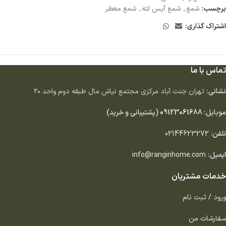
برچسب:
شمع
,
شمع آیس لته
,
شمع معطر
اشتراک گذاری:
تماس با ما
نشانی:
تهران جنت آباد مركزى مجتمع نياش مال طبقه دوم واحد ٢٠
موبایل:
09123061688
(پشتیبانی و خرید)
تلفن
:
02144623272
ایمیل:
info@ranginhome.com
خدمات مشتریان
ورود / ثبت نام
سفارشات من