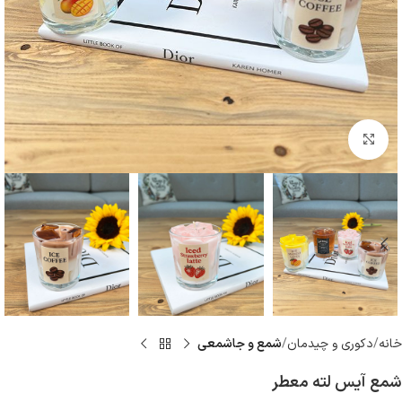
بزرگنمایی تصویر
خانه
دكورى و چيدمان
شمع و جاشمعى
شمع آیس لته معطر