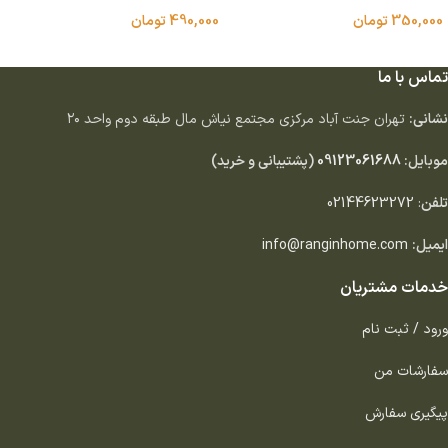
350,000
تومان
490,000
تومان
افزودن به سبد خرید
انتخاب گزینه ها
تماس با ما
نشانی:
تهران جنت آباد مركزى مجتمع نياش مال طبقه دوم واحد ٢٠
موبایل:
09123061688
(پشتیبانی و خرید)
تلفن
:
02144623272
ایمیل:
info@ranginhome.com
خدمات مشتریان
ورود / ثبت نام
سفارشات من
پیگیری سفارش