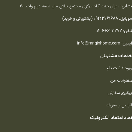
نشانی:
تهران جنت آباد مركزى مجتمع نياش مال طبقه دوم واحد ٢٠
موبایل:
09123061688
(پشتیبانی و خرید)
تلفن
:
02144623272
ایمیل:
info@ranginhome.com
خدمات مشتریان
ورود / ثبت نام
سفارشات من
پیگیری سفارش
قوانین و مقررات
نماد اعتماد الکترونیک