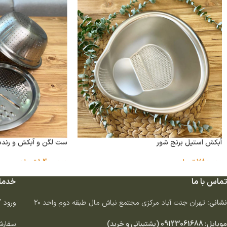
آبکش استیل برنج شور
ست لگن و آبکش و رنده
780,000
تومان
1,400,000
تومان
تماس با ما
خدما
نشانی:
تهران جنت آباد مركزى مجتمع نياش مال طبقه دوم واحد ٢٠
ورود 
موبایل:
09123061688
(پشتیبانی و خرید)
سفارش