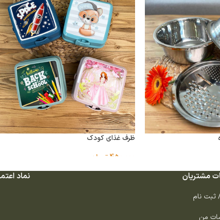
ظرف غذای کودک
450,000
تومان
ت مشتریان
نماد اعتما
/ ثبت نام
ات من