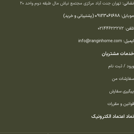
نشانی:
تهران جنت آباد مركزى مجتمع نياش مال طبقه دوم واحد ٢٠
موبایل:
09123061688
(پشتیبانی و خرید)
تلفن
:
02144623272
ایمیل:
info@ranginhome.com
خدمات مشتریان
ورود / ثبت نام
سفارشات من
پیگیری سفارش
قوانین و مقررات
نماد اعتماد الکترونیک