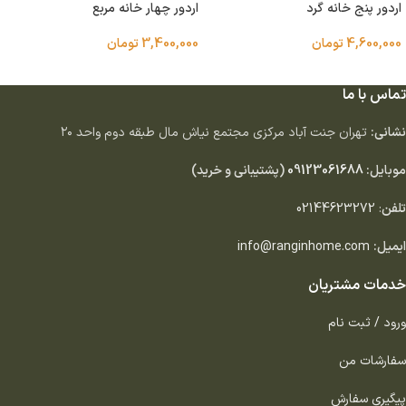
اردور پنج خانه گرد
اردور چهار خانه مربع
4,600,000
تومان
3,400,000
تومان
افزودن به سبد خرید
افزودن به سبد خرید
تماس با ما
نشانی:
تهران جنت آباد مركزى مجتمع نياش مال طبقه دوم واحد ٢٠
موبایل:
09123061688
(پشتیبانی و خرید)
تلفن
:
02144623272
ایمیل:
info@ranginhome.com
خدمات مشتریان
ورود / ثبت نام
سفارشات من
پیگیری سفارش