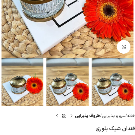
بزرگنمایی تصویر
خانه
سرو و پذيرايى
ظروف پذيرايى
قندان شیک بلوری