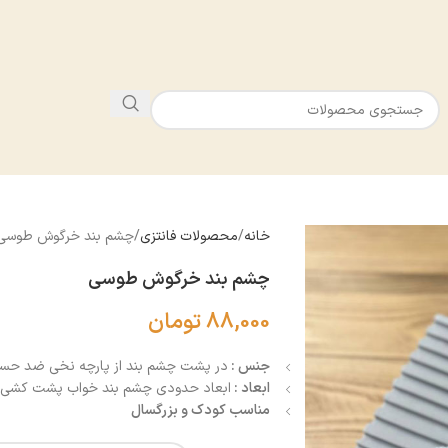
خانه
محصولات فانتزی
چشم بند خرگوش طوسى
چشم بند خرگوش طوسى
88,000
تومان
جنس :
در پشت چشم بند از پارچه نخى ضد حسا
ابعاد :
ابعاد حدودى چشم بند خواب پشت كشى ٢٠ در ١٠ سانت
مناسب كودك و بزرگسال