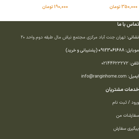
350,000
تومان
190,000
تومان
افزودن به سبد خرید
افزودن به سبد خرید
تماس با ما
نشانی:
تهران جنت آباد مركزى مجتمع نياش مال طبقه دوم واحد ٢٠
موبایل:
09123061688
(پشتیبانی و خرید)
تلفن
:
02144623272
ایمیل:
info@ranginhome.com
خدمات مشتریان
ورود / ثبت نام
سفارشات من
پیگیری سفارش