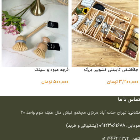
جاقاشقی کابینتی کشویی بزرگ
فرچه میوه و سینک
3,300,000
تومان
500,000
تومان
افزودن به سبد خرید
انتخاب گزینه ها
تماس با ما
نشانی:
تهران جنت آباد مركزى مجتمع نياش مال طبقه دوم واحد ٢٠
موبایل:
09123061688
(پشتیبانی و خرید)
تلفن
:
02144623272